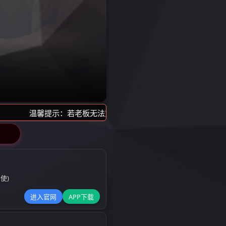
当前位置：
开云在线登录网页-开云online(中国)
> 其他成型制品
170