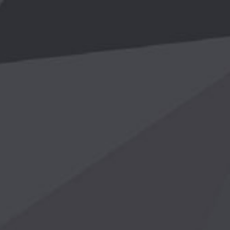
开云在线登
关于我们
新闻中心
产品展示
设备
网页-开云
nline(中国)