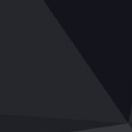
版权所有：开云在线登录网页-开云online(中国) 
地址：大连开发区26号模具园5-3-8
技术支持：大连龙采科技开发有限公司
备