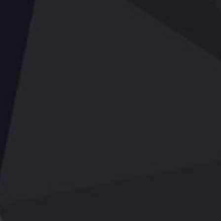
塑料模具
塑料模具
<
3
4
5
6
7
8
9
10
咨询电话：86-0411-66775798 65895872
案号：
辽ICP备15017448号-1