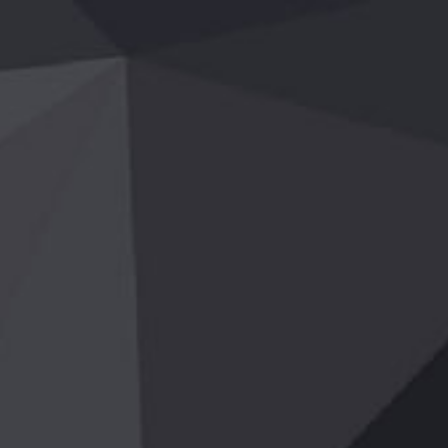
加入收藏
|
设为首页
展示
人才招聘
给我留言
联系我们